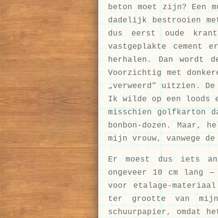
beton moet zijn? Een m
dadelijk bestrooien me
dus eerst oude kran
vastgeplakte cement e
herhalen. Dan wordt d
Voorzichtig met donker
„verweerd” uitzien. De
Ik wilde op een loods 
misschien golfkarton d
bonbon-dozen. Maar, he
mijn vrouw, vanwege de
Er moest dus iets an
ongeveer 10 cm lang —
voor etalage-materiaal
ter grootte van mijn
schuurpapier, omdat he