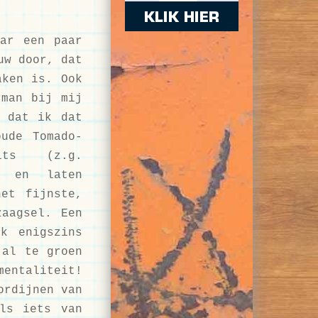
ar een paar
uw door, dat
aken is. Ook
rman bij mij
 dat ik dat
ude Tomado-
ts (z.g.
n en laten
et fijnste,
zaagsel. Een
k enigszins
 al te groen
mentaliteit!
ordijnen van
als iets van