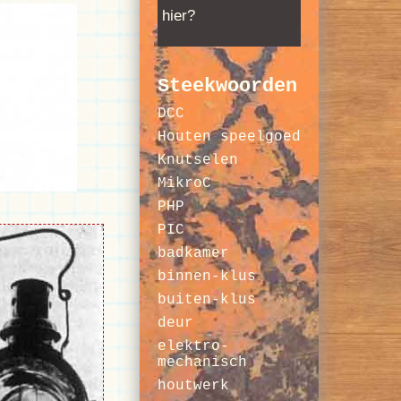
hier?
Steekwoorden
DCC
Houten speelgoed
Knutselen
MikroC
PHP
PIC
badkamer
binnen-klus
buiten-klus
deur
elektro-
mechanisch
houtwerk