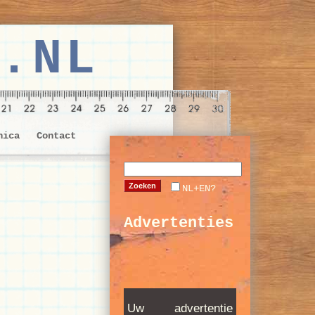
.NL
nica
Contact
NL+EN?
Advertenties
Uw advertentie