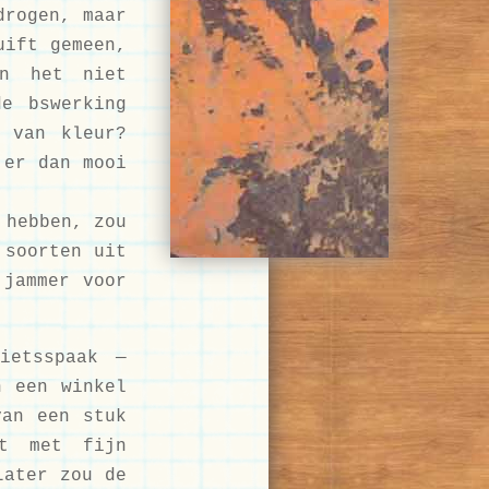
drogen, maar
uift gemeen,
en het niet
de bswerking
g van kleur?
 er dan mooi
 hebben, zou
 soorten uit
 jammer voor
ietsspaak —
n een winkel
van een stuk
st met fijn
Later zou de