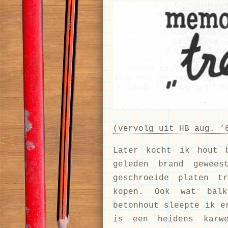
(vervolg uit HB aug. ’
Later kocht ik hout 
geleden brand gewees
geschroeide platen t
kopen. Ook wat balk
betonhout sleepte ik e
is een heidens karw