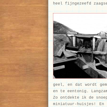
heel fijngezeefd zaags
geel, en dat wordt gem
en te eentonig. Langza
Zo ontdekte ik de snoe
miniatuur-huisjes! En