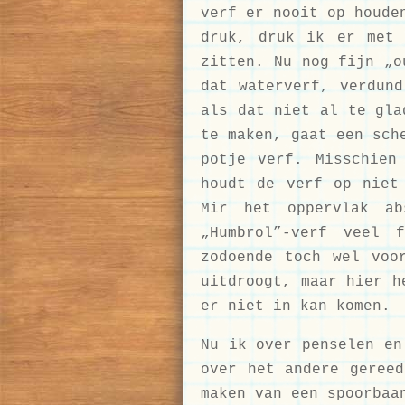
verf er nooit op houde
druk, druk ik er met 
zitten. Nu nog fijn „o
dat waterverf, verdund
als dat niet al te gla
te maken, gaat een sch
potje verf. Misschien
houdt de verf op niet
Mir het oppervlak ab
„Humbrol”-verf veel 
zodoende toch wel voo
uitdroogt, maar hier h
er niet in kan komen.
Nu ik over penselen en
over het andere gereed
maken van een spoorbaa