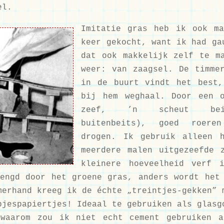
el.
Imitatie gras heb ik ook ma
keer gekocht, want ik had ga
dat ook makkelijk zelf te m
weer: van zaagsel. De timme
in de buurt vindt het best,
bij hem weghaal. Door een o
zeef, ’n scheut bei
buitenbeits), goed roere
drogen. Ik gebruik alleen h
meerdere malen uitgezeefde 
kleinere hoeveelheid verf i
engd door het groene gras, anders wordt het
merhand kreeg ik de échte „treintjes-gekken” 
pjespapiertjes! Ideaal te gebruiken als glasg
 waarom zou ik niet echt cement gebruiken 