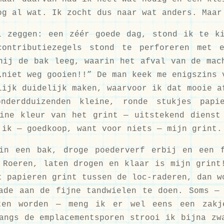
og al wat. Ik zocht dus naar wat anders. Maar
l zeggen: een zéér goede dag, stond ik te k
ontributiezegels stond te perforeren met e
hij de bak leeg, waarin het afval van de mac
„niet weg gooien!!” De man keek me enigszins 
lijk duidelijk maken, waarvoor ik dat mooie a
nderdduizenden kleine, ronde stukjes papi
ine kleur van het grint — uitstekend dienst
 ik — goedkoop, want voor niets — mijn grint.
in een bak, droge poederverf erbij en een 
 Roeren, laten drogen en klaar is mijn grint
t papieren grint tussen de loc-raderen, dan w
ade aan de fijne tandwielen te doen. Soms —
ten worden — meng ik er wel eens een zakj
angs de emplacementsporen strooi ik bijna zw