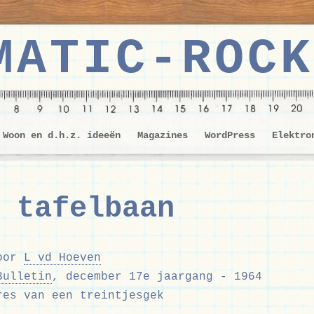
MATIC-ROCK
Woon en d.h.z. ideeën
Magazines
WordPress
Elektro
 tafelbaan
door
L vd Hoeven
Bulletin
, december 17e jaargang - 1964
res van een treintjesgek