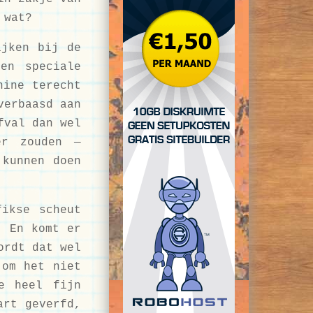
 wat?
ijken bij de
en speciale
hine terecht
verbaasd aan
fval dan wel
er zouden —
 kunnen doen
fikse scheut
! En komt er
ordt dat wel
 om het niet
e heel fijn
art geverfd,