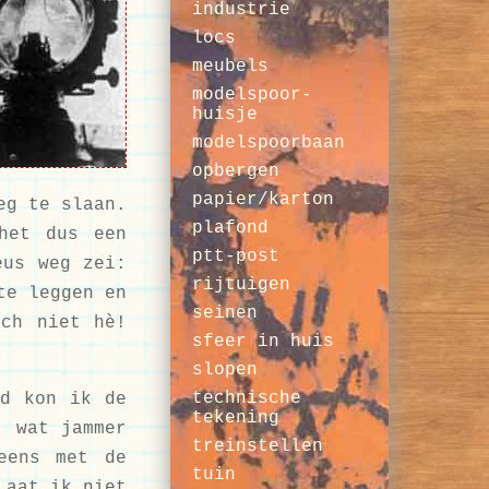
industrie
locs
meubels
modelspoor-
huisje
modelspoorbaan
opbergen
papier/karton
eg te slaan.
plafond
het dus een
ptt-post
eus weg zei:
rijtuigen
te leggen en
seinen
och niet hè!
sfeer in huis
slopen
technische
jd kon ik de
tekening
: wat jammer
treinstellen
eens met de
tuin
Laat ik niet