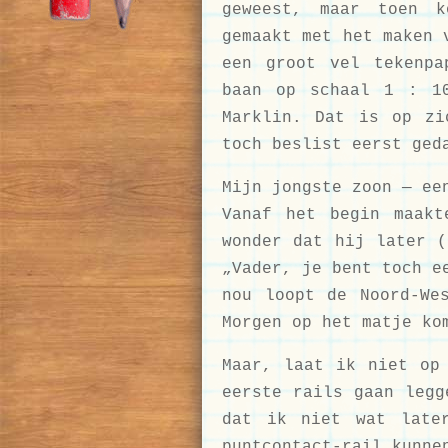
geweest, maar toen k
gemaakt met het maken 
een groot vel tekenpa
baan op schaal 1 : 1
Marklin. Dat is op zi
toch beslist eerst ged
Mijn jongste zoon — ee
Vanaf het begin maak
wonder dat hij later (
„Vader, je bent toch e
nou loopt de Noord-We
Morgen op het matje ko
Maar, laat ik niet op
eerste rails gaan legg
dat ik niet wat late
puntcontact-rail kunne