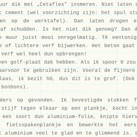
uur dik met „Cetaflex” insmeren. Niet laten 
t cement (wel voorzichting zijn: het spul st
ten op de werktafel). Dan laten drogen 
raf schudden. Is het niet dik genoeg? Dan 
e muur juist mooi onregelmatig. Tè eentoni
e of lichtere verf bijwerken. Het beton gaat
 verf wel heel dun opbrengen!
een golf-plaat dak hebben. Als ik spoor 0 zou
aarvoor te gebruiken zijn. Vooral de fijnere
laas, ik bezit hO, dus dit is te grof. (Ook
 bonbons).
ders op gevonden. Ik bevestigde stukken f
 stijf tegen elkaar op een plankje, kocht i
 een soort dun aluminium-folie, knipte hier
 fietsspakenplankje en bewerkte het eer
t aluminium veel te glad en te glimmend is. 