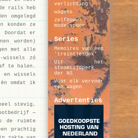
verlichting
de rails heb
wagons
den omgelegd
zelfbouw-
en konden ze
modelspoor
. Doordat er
Series
nen worden)
Memoires van een
gen met alle
'treintjesgek'
-wissels zó
Uit het
af te halen.
stoomtijdperk
der NS
s en wissels
Voor elk vervoer
 èn omdat ik
een wagen
Advertenties
heel stevig,
ootbedrijf —
s de ruimte
een prachtig
in zakje van