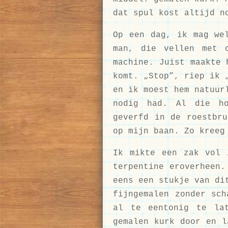
dat spul kost altijd n
Op een dag, ik mag we
man, die vellen met c
machine. Juist maakte 
komt. „Stop”, riep ik 
en ik moest hem natuur
nodig had. Al die ho
geverfd in de roestbru
op mijn baan. Zo kreeg
Ik mikte een zak vol 
terpentine eroverheen.
eens een stukje van di
fijngemalen zonder sch
al te eentonig te la
gemalen kurk door en l