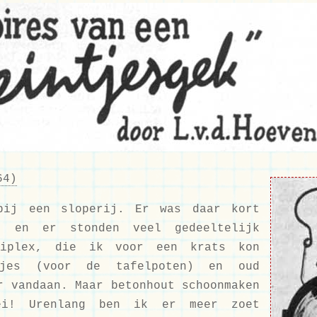
64)
bij een sloperij. Er was daar kort
t en er stonden veel gedeeltelijk
riplex, die ik voor een krats kon
jes (voor de tafelpoten) en oud
r vandaan. Maar betonhout schoonmaken
ei! Urenlang ben ik er meer zoet