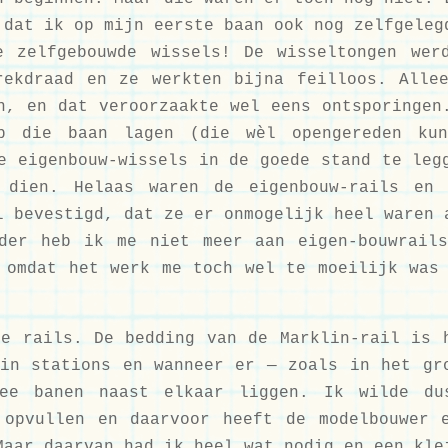
 dat ik op mijn eerste baan ook nog zelfgeleg
e zelfgebouwde wissels! De wisseltongen wer
rekdraad en ze werkten bijna feilloos. Alle
n, en dat veroorzaakte wel eens ontsporingen
op die baan lagen (die wèl opengereden kun
e eigenbouw-wissels in de goede stand te leg
 dien. Helaas waren de eigenbouw-rails en 
l bevestigd, dat ze er onmogelijk heel waren 
der heb ik me niet meer aan eigen-bouwrail
 omdat het werk me toch wel te moeilijk was
e rails. De bedding van de Marklin-rail is 
in stations en wanneer er — zoals in het gr
wee banen naast elkaar liggen. Ik wilde du
 opvullen en daarvoor heeft de modelbouwer 
Maar daarvan had ik heel wat nodig en een kle