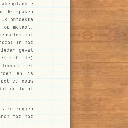
pakenplankje
n de spaken
 Ik ontdekte
t op metaal,
penselen nat
nseel in het
 ieder geval
het (of: de)
ilderen met
orden en is
 potjes gauw
dat de lucht
ts te zeggen
nnen met het