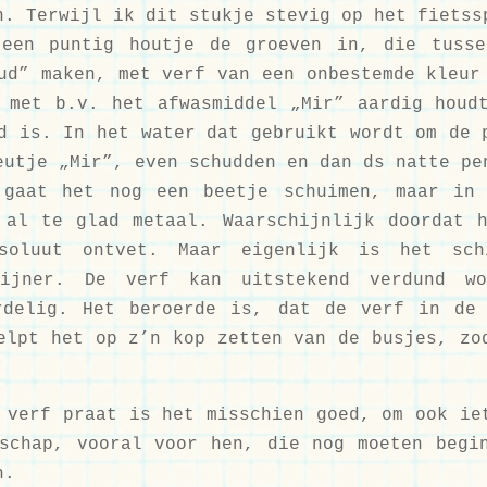
n. Terwijl ik dit stukje stevig op het fietss
een puntig houtje de groeven in, die tusse
ud” maken, met verf van een onbestemde kleur
 met b.v. het afwasmiddel „Mir” aardig houd
d is. In het water dat gebruikt wordt om de 
eutje „Mir”, even schudden en dan ds natte pe
 gaat het nog een beetje schuimen, maar in
 al te glad metaal. Waarschijnlijk doordat 
soluut ontvet. Maar eigenlijk is het sch
fijner. De verf kan uitstekend verdund w
rdelig. Het beroerde is, dat de verf in de
elpt het op z’n kop zetten van de busjes, zo
 verf praat is het misschien goed, om ook ie
schap, vooral voor hen, die nog moeten begi
n.