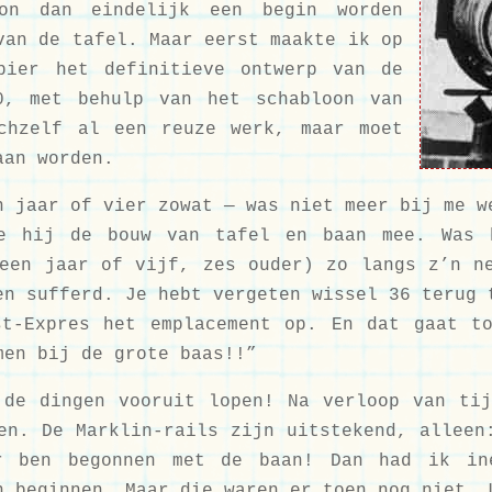
on dan eindelijk een begin worden
van de tafel. Maar eerst maakte ik op
pier het definitieve ontwerp van de
0, met behulp van het schabloon van
chzelf al een reuze werk, maar moet
aan worden.
n jaar of vier zowat — was niet meer bij me w
te hij de bouw van tafel en baan mee. Was 
een jaar of vijf, zes ouder) zo langs z’n n
en sufferd. Je hebt vergeten wissel 36 terug 
st-Expres het emplacement op. En dat gaat t
men bij de grote baas!!”
 de dingen vooruit lopen! Na verloop van ti
en. De Marklin-rails zijn uitstekend, alleen
r ben begonnen met de baan! Dan had ik in
n beginnen. Maar die waren er toen nog niet. 