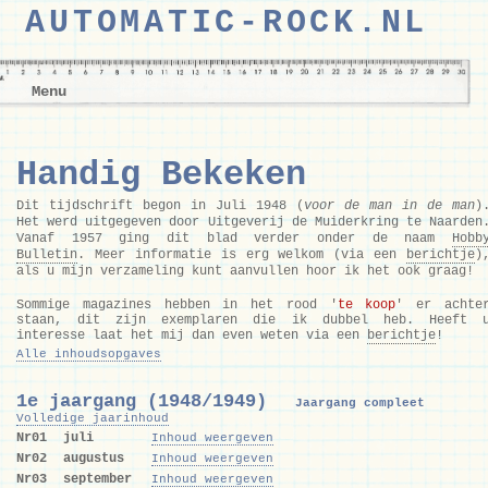
AUTOMATIC-ROCK.NL
Menu
Handig Bekeken
Dit tijdschrift begon in Juli 1948 (
voor de man in de man
)
Het werd uitgegeven door Uitgeverij de Muiderkring te Naarden
Vanaf 1957 ging dit blad verder onder de naam
Hobb
Bulletin
. Meer informatie is erg welkom (via een
berichtje
)
als u mijn verzameling kunt aanvullen hoor ik het ook graag!
Sommige magazines hebben in het rood '
te koop
' er achte
staan, dit zijn exemplaren die ik dubbel heb. Heeft 
interesse laat het mij dan even weten via een
berichtje
!
Alle inhoudsopgaves
1e jaargang (1948/1949)
Jaargang compleet
Volledige jaarinhoud
Nr01
juli
Inhoud weergeven
Nr02
augustus
Inhoud weergeven
Nr03
september
Inhoud weergeven