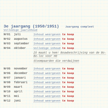
3e jaargang (1950/1951)
Jaargang compleet
Volledige jaarinhoud
Nr01
juli
Inhoud weergeven
te koop
Nr02
augustus
Inhoud weergeven
te koop
Nr03
september
Inhoud weergeven
te koop
Nr04
oktober
Volledige inhoud
te koop
Zó maakt u hem! Bouwbeschrijving van de Bo-
Bo-loc voor H0
Stoompaarden die verdwijnen
Nr05
november
Inhoud weergeven
te koop
Nr06
december
Inhoud weergeven
te koop
Nr07
januari
Inhoud weergeven
te koop
Nr08
februari
Inhoud weergeven
te koop
Nr09
maart
Inhoud weergeven
te koop
Nr10
april
Inhoud weergeven
te koop
Nr11
mei
Inhoud weergeven
te koop
Nr12
juni
Inhoud weergeven
te koop