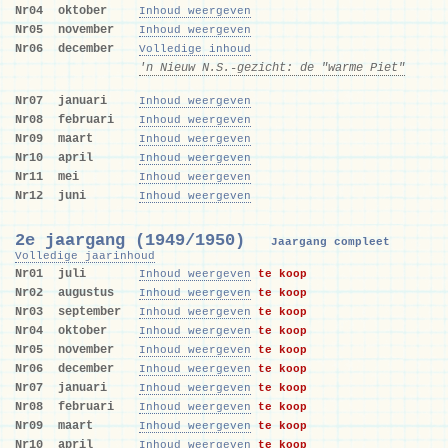
Nr04
oktober
Inhoud weergeven
Nr05
november
Inhoud weergeven
Nr06
december
Volledige inhoud
'n Nieuw N.S.-gezicht: de "warme Piet"
Nr07
januari
Inhoud weergeven
Nr08
februari
Inhoud weergeven
Nr09
maart
Inhoud weergeven
Nr10
april
Inhoud weergeven
Nr11
mei
Inhoud weergeven
Nr12
juni
Inhoud weergeven
2e jaargang (1949/1950)
Jaargang compleet
Volledige jaarinhoud
Nr01
juli
Inhoud weergeven
te koop
Nr02
augustus
Inhoud weergeven
te koop
Nr03
september
Inhoud weergeven
te koop
Nr04
oktober
Inhoud weergeven
te koop
Nr05
november
Inhoud weergeven
te koop
Nr06
december
Inhoud weergeven
te koop
Nr07
januari
Inhoud weergeven
te koop
Nr08
februari
Inhoud weergeven
te koop
Nr09
maart
Inhoud weergeven
te koop
Nr10
april
Inhoud weergeven
te koop