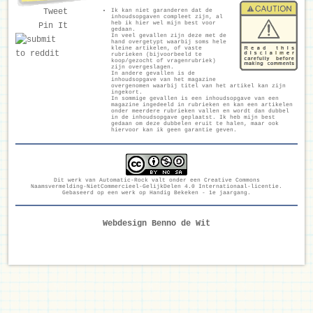
Ik kan niet garanderen dat de
Tweet
inhoudsopgaven compleet zijn, al
heb ik hier wel mijn best voor
Pin It
gedaan.
In veel gevallen zijn deze met de
hand overgetypt waarbij soms hele
kleine artikelen, of vaste
rubrieken (bijvoorbeeld te
koop/gezocht of vragenrubriek)
zijn overgeslagen.
In andere gevallen is de
inhoudsopgave van het magazine
overgenomen waarbij titel van het artikel kan zijn
ingekort.
In sommige gevallen is een inhoudsopgave van een
magazine ingedeeld in rubrieken en kan een artikelen
onder meerdere rubrieken vallen en wordt dan dubbel
in de inhoudsopgave geplaatst. Ik heb mijn best
gedaan om deze dubbelen eruit te halen, maar ook
hiervoor kan ik geen garantie geven.
Dit werk van
Automatic-Rock
valt onder een
Creative Commons
Naamsvermelding-NietCommercieel-GelijkDelen 4.0 Internationaal-licentie
.
Gebaseerd op een werk op
Handig Bekeken - 1e jaargang
.
Webdesign Benno de Wit