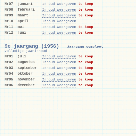
Nr07
januari
Inhoud weergeven
te koop
Nr08
februari
Inhoud weergeven
te koop
Nr09
maart
Inhoud weergeven
te koop
Nr10
april
Inhoud weergeven
Nr11
mei
Inhoud weergeven
te koop
Nr12
juni
Inhoud weergeven
te koop
9e jaargang (1956)
Jaargang compleet
Volledige jaarinhoud
Nr01
juli
Inhoud weergeven
te koop
Nr02
augustus
Inhoud weergeven
te koop
Nr03
september
Inhoud weergeven
te koop
Nr04
oktober
Inhoud weergeven
te koop
Nr05
november
Inhoud weergeven
te koop
Nr06
december
Inhoud weergeven
te koop