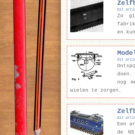
Zelf
Dit arti
Zo gi
fabri
en ku
Mode
Dit arti
Ontsp
doen.
nog m
wielen te zorgen.
Zelf
Dit arti
Een a
de NS