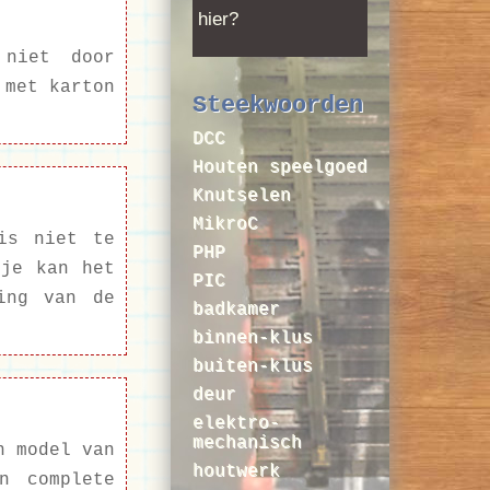
hier?
 niet door
 met karton
Steekwoorden
DCC
Houten speelgoed
Knutselen
MikroC
is niet te
PHP
 je kan het
PIC
ing van de
badkamer
binnen-klus
buiten-klus
deur
elektro-
mechanisch
n model van
houtwerk
n complete