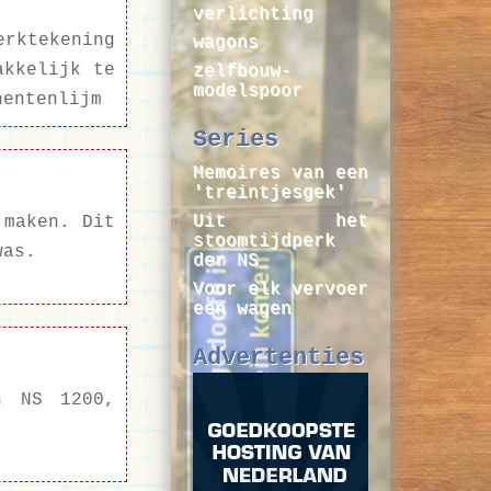
verlichting
erktekening
wagons
akkelijk te
zelfbouw-
modelspoor
nentenlijm
Series
Memoires van een
'treintjesgek'
Uit het
 maken. Dit
stoomtijdperk
was.
der NS
Voor elk vervoer
een wagen
Advertenties
n NS 1200,