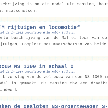
eschrijving in om dit model uit messing, hou
et maatschetsen.
TM rijtuigen en locomotief
kel is in 1962 gepubliceerd in Hobby Bulletin
orte beschrijving van de Maffei locs van de
ijtuigen, Compleet met maatschetsen van beide
bouw NS 1300 in schaal 0
kel is in 1964 gepubliceerd in Hobby Bulletin
ort verslag van de zelfbouw van een NS 1300 i
odel is gemaakt uit messing mbv een draaiba
handwerk
aken de gesloten NS-groentewagen S-