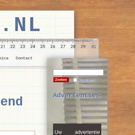
.NL
nica
Contact
NL+EN?
Advertenties
lend
Uw advertentie