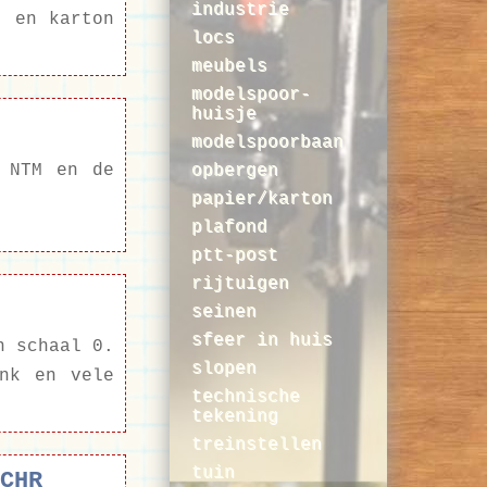
industrie
t en karton
locs
meubels
modelspoor-
huisje
modelspoorbaan
 NTM en de
opbergen
papier/karton
plafond
ptt-post
rijtuigen
seinen
sfeer in huis
n schaal 0.
slopen
nk en vele
technische
tekening
treinstellen
tuin
CHR