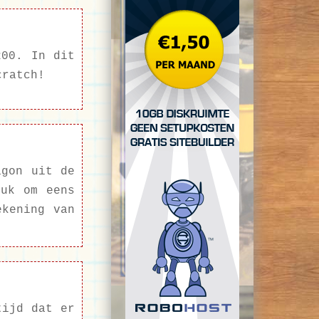
200. In dit
cratch!
agon uit de
euk om eens
ekening van
tijd dat er