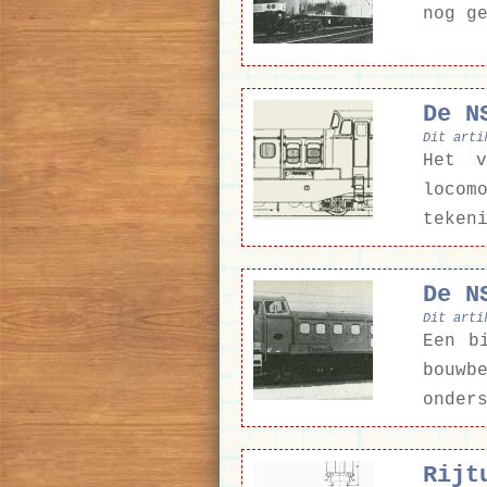
nog g
De N
Dit arti
Het v
locom
teken
De N
Dit arti
Een b
bouwb
onder
Rijt