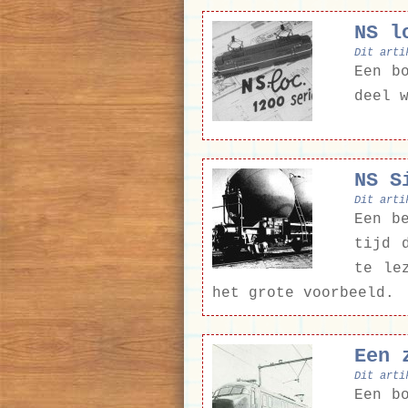
NS l
Dit arti
Een b
deel 
NS S
Dit arti
Een b
tijd 
te le
het grote voorbeeld.
Een 
Dit arti
Een b