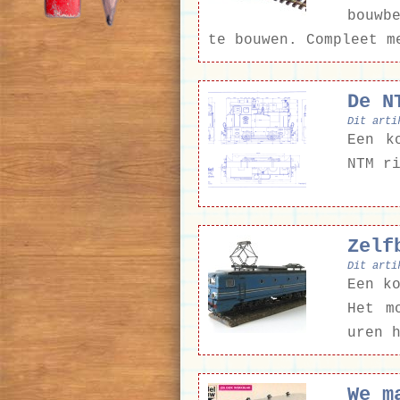
bouwb
te bouwen. Compleet m
De N
Dit arti
Een k
NTM r
Zelf
Dit arti
Een k
Het m
uren 
We m