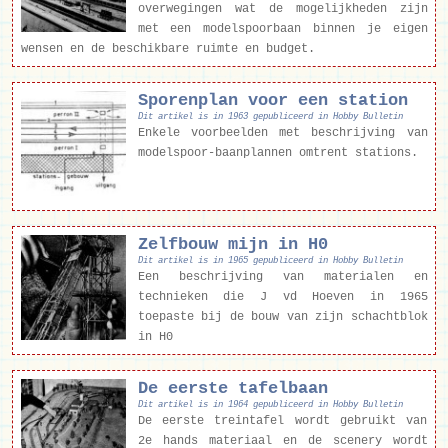
overwegingen wat de mogelijkheden zijn
met een modelspoorbaan binnen je eigen
wensen en de beschikbare ruimte en budget.
Sporenplan voor een station
Dit artikel is in 1963 gepubliceerd in Hobby Bulletin
Enkele voorbeelden met beschrijving van
modelspoor-baanplannen omtrent stations.
Zelfbouw mijn in H0
Dit artikel is in 1965 gepubliceerd in Hobby Bulletin
Een beschrijving van materialen en
technieken die J vd Hoeven in 1965
toepaste bij de bouw van zijn schachtblok
in H0
De eerste tafelbaan
Dit artikel is in 1964 gepubliceerd in Hobby Bulletin
De eerste treintafel wordt gebruikt van
2e hands materiaal en de scenery wordt