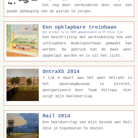
het nog meer verminderen door voor een
goede ophanging van de wielen te zorgen.
Een opklapbare treinbaan
Dit artikel is in 1965 gepubliceerd in VT Vrije Tijd
Een beschrijving met werktekening hoe een
uitklapbare modelspoorbaan gemaakt kan
worden. Na gebruik kan de baan weer
opgeklapt worden en is uit het zicht.
OntraXS 2014
7 t/m 9 maart was het weer OntraXS in
het Spoorwegmuseum te Utrecht,
georganiseerd door Team Mitropa. Hier
volgt mijn beeldverslag
Rail 2014
Een beeldverslag van mijn bezoek aan Rail
2014 in ExpoHouten te Houten.