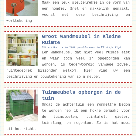
Maak een leuk sleutelrekje in de vorm van
een hondje. Snel en makkelijk gemaakt,
vooral met deze beschrijving en
werktekening!
Groot Wandmeubel in Kleine
Ruimte
Dit artikel is in 1969 gepubliceerd in VT Vrije Tijd
Een wandmeubel dat niet veel ruimte eist
en waar toch veel in opgeborgen kan
worden, is tegenwoordig vanwege zoveel
ruimtegebrek bijzonder welkom. Hier vind uw een
beschrijving en bouwtekening van zo'n meubel
Tuinmeubels opbergen in de
tuin
Omdat de achtertuin een rommeltje begon
te worden heb ik een hokje gemaakt voor
de tuinstoelen, tuintafel, gieter,
tuinslang, en regenton. Zo is het mooi
uit het zicht.