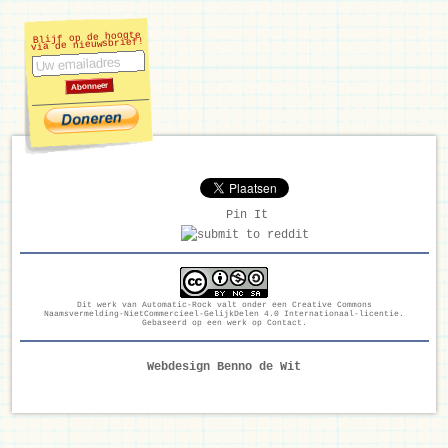
Blijf op de hoogte
via de nieuwsbrief!
Pin It
Dit werk van
Automatic-Rock
valt onder een
Creative Commons
Naamsvermelding-NietCommercieel-GelijkDelen 4.0 Internationaal-licentie
.
Gebaseerd op een werk op
Contact
.
Webdesign Benno de Wit