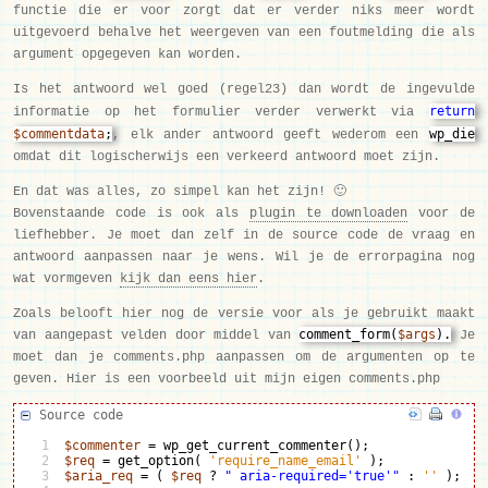
functie die er voor zorgt dat er verder niks meer wordt
uitgevoerd behalve het weergeven van een foutmelding die als
argument opgegeven kan worden.
Is het antwoord wel goed (regel23) dan wordt de ingevulde
return
informatie op het formulier verder verwerkt via
$commentdata
;
wp_die
, elk ander antwoord geeft wederom een
omdat dit logischerwijs een verkeerd antwoord moet zijn.
En dat was alles, zo simpel kan het zijn! 🙂
Bovenstaande code is ook als
plugin te downloaden
voor de
liefhebber. Je moet dan zelf in de source code de vraag en
antwoord aanpassen naar je wens. Wil je de errorpagina nog
wat vormgeven
kijk dan eens hier
.
Zoals belooft hier nog de versie voor als je gebruikt maakt
comment_form(
$args
).
van aangepast velden door middel van
Je
moet dan je comments.php aanpassen om de argumenten op te
geven. Hier is een voorbeeld uit mijn eigen comments.php
Source code
1

$commenter
=
 wp_get_current_commenter
(
)
;
2

$req
=
 get_option
(
'require_name_email'
)
;
3

$aria_req
=
(
$req
 ? 
" aria-required='true'"
:
''
)
;