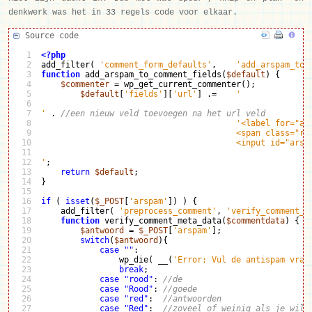
denkwerk was het in 33 regels code voor elkaar.
Source code
1

<?php
2

add_filter
(
'comment_form_defaults'
,
'add_arspam_to_
3

function
 add_arspam_to_comment_fields
(
$default
)
{
$commenter
=
 wp_get_current_commenter
(
)
;
5
$default
[
'fields'
]
[
'url'
]
.=
'
6

7

'
.
//een nieuw veld toevoegen na het url veld
8

'<label for="ar
                                        <span class="re
10
                                        <input id="arsp
11

12

'
;
13

return
$default
;
}
15
16

if
(
isset
(
$_POST
[
'arspam'
]
)
)
{
17

    add_filter
(
'preprocess_comment'
,
'verify_comment_m
18

function
 verify_comment_meta_data
(
$commentdata
)
{
$antwoord
=
$_POST
[
'arspam'
]
;
20
switch
(
$antwoord
)
{
21

case
""
:
22

                wp_die
(
 __
(
'Error: Vul de antispam vraa
23

break
;
case
"rood"
:
//de
25
case
"Rood"
:
//goede
26

case
"red"
:
//antwoorden
27

case
"Red"
:
//zoveel of weinig als je wil