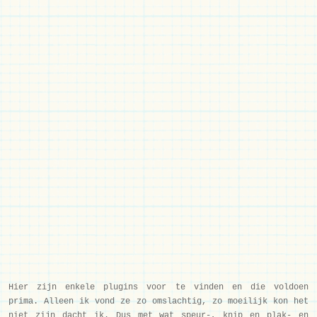
Hier zijn enkele plugins voor te vinden en die voldoen
prima. Alleen ik vond ze zo omslachtig, zo moeilijk kon het
niet zijn dacht ik. Dus met wat speur-, knip en plak- en