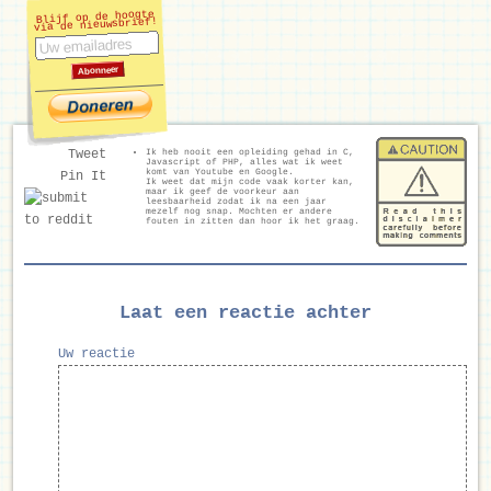
Blijf op de hoogte
via de nieuwsbrief!
Ik heb nooit een opleiding gehad in C,
Tweet
Javascript of PHP, alles wat ik weet
komt van Youtube en Google.
Pin It
Ik weet dat mijn code vaak korter kan,
maar ik geef de voorkeur aan
leesbaarheid zodat ik na een jaar
mezelf nog snap. Mochten er andere
fouten in zitten dan hoor ik het graag.
Laat een reactie achter
Uw reactie