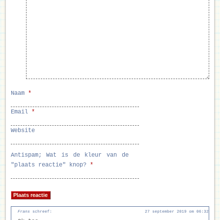
Naam
*
Email
*
Website
Antispam; Wat is de kleur van de
"plaats reactie" knop?
*
Frans
schreef:
27 september 2019 om 06:32