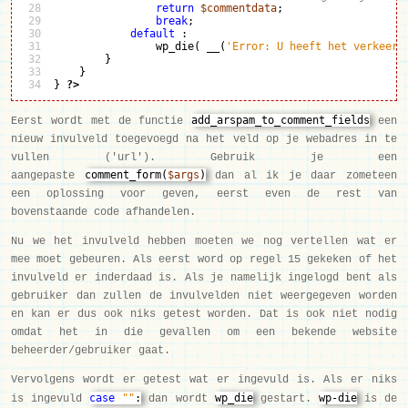
28

return
$commentdata
;
break
;
30
default
:
31

                wp_die
(
 __
(
'Error: U heeft het verkeerd
32

}
33

}
}
?>
add_arspam_to_comment_fields
Eerst wordt met de functie
een
nieuw invulveld toegevoegd na het veld op je webadres in te
vullen ('url'). Gebruik je een
comment_form(
$args
)
aangepaste
dan al ik je daar zometeen
een oplossing voor geven, eerst even de rest van
bovenstaande code afhandelen.
Nu we het invulveld hebben moeten we nog vertellen wat er
mee moet gebeuren. Als eerst word op regel 15 gekeken of het
invulveld er inderdaad is. Als je namelijk ingelogd bent als
gebruiker dan zullen de invulvelden niet weergegeven worden
en kan er dus ook niks getest worden. Dat is ook niet nodig
omdat het in die gevallen om een bekende website
beheerder/gebruiker gaat.
Vervolgens wordt er getest wat er ingevuld is. Als er niks
case
""
:
wp_die
wp-die
is ingevuld
dan wordt
gestart.
is de