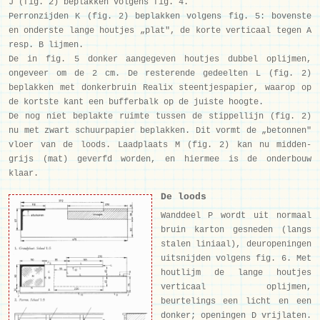
J (fig. 2) beplakken volgens fig. 4.
Perronzijden K (fig. 2) beplakken volgens fig. 5: bovenste
en onderste lange houtjes „plat", de korte verticaal tegen A
resp. B lijmen.
De in fig. 5 donker aangegeven houtjes dubbel oplijmen,
ongeveer om de 2 cm. De resterende gedeelten L (fig. 2)
beplakken met donkerbruin Realix steentjespapier, waarop op
de kortste kant een bufferbalk op de juiste hoogte.
De nog niet beplakte ruimte tussen de stippellijn (fig. 2)
nu met zwart schuurpapier beplakken. Dit vormt de „betonnen"
vloer van de loods. Laadplaats M (fig. 2) kan nu midden-
grijs (mat) geverfd worden, en hiermee is de onderbouw
klaar.
De loods
Wanddeel P wordt uit normaal
bruin karton gesneden (langs
stalen liniaal), deuropeningen
uitsnijden volgens fig. 6. Met
houtlijm de lange houtjes
verticaal oplijmen,
beurtelings een licht en een
donker; openingen D vrijlaten.