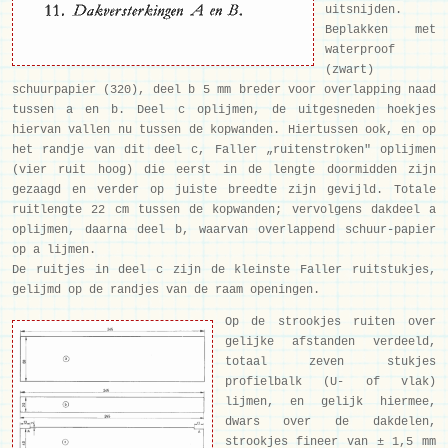
uitsnijden.
Beplakken met
waterproof
(zwart)
schuurpapier (320), deel b 5 mm breder voor overlapping naad
tussen a en b. Deel c oplijmen, de uitgesneden hoekjes
hiervan vallen nu tussen de kopwanden. Hiertussen ook, en op
het randje van dit deel c, Faller „ruitenstroken" oplijmen
(vier ruit hoog) die eerst in de lengte doormidden zijn
gezaagd en verder op juiste breedte zijn gevijld. Totale
ruitlengte 22 cm tussen de kopwanden; vervolgens dakdeel a
oplijmen, daarna deel b, waarvan overlappend schuur-papier
op a lijmen.
De ruitjes in deel c zijn de kleinste Faller ruitstukjes,
gelijmd op de randjes van de raam openingen.
Op de strookjes ruiten over
gelijke afstanden verdeeld,
totaal zeven stukjes
profielbalk (U- of vlak)
lijmen, en gelijk hiermee,
dwars over de dakdelen,
strookjes fineer van ± 1,5 mm