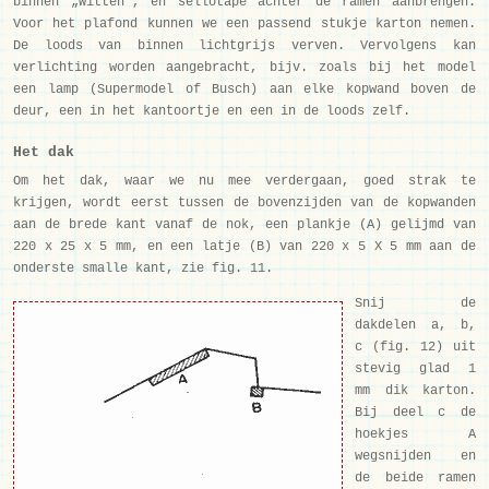
binnen „witten", en sellotape achter de ramen aanbrengen.
Voor het plafond kunnen we een passend stukje karton nemen.
De loods van binnen lichtgrijs verven. Vervolgens kan
verlichting worden aangebracht, bijv. zoals bij het model
een lamp (Supermodel of Busch) aan elke kopwand boven de
deur, een in het kantoortje en een in de loods zelf.
Het dak
Om het dak, waar we nu mee verdergaan, goed strak te
krijgen, wordt eerst tussen de bovenzijden van de kopwanden
aan de brede kant vanaf de nok, een plankje (A) gelijmd van
220 x 25 x 5 mm, en een latje (B) van 220 x 5 X 5 mm aan de
onderste smalle kant, zie fig. 11.
Snij de
dakdelen a, b,
c (fig. 12) uit
stevig glad 1
mm dik karton.
Bij deel c de
hoekjes A
wegsnijden en
de beide ramen