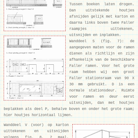
Tussen boeken laten drogen.
Dan uitstekende houtjes
afsnijden gelijk met karton en
daarna links boven twee Faller
raampjes uittekenen,
uitsnijden en inplakken.
Wanddeel S (fig. 7): de
aangegeven maten voor de ramen
dienen als richtlijn en zijn
afhankelijk van de beschikbare
Faller ramen. Voor het grote
raam hebben wij een groot
Faller stationsraam van 90 X
30 mm gebruikt. D is een
normale stationsdeur. Ruimte
voor ramen en deur eerst
uitsnijden, dan met houtjes
beplakken als deel P, behalve boven en onder het grote raam;
hier houtjes horizontaal lijmen.
Wanddeel V (voor) op karton
uittekenen en uitsnijden
volgens fig. 8, 2 maal.