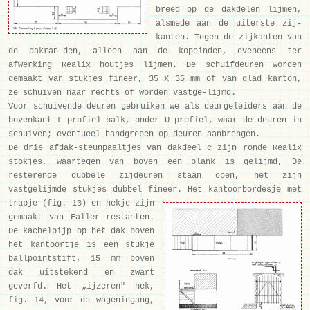
breed op de dakdelen lijmen,
alsmede aan de uiterste zij-
kanten. Tegen de zijkanten van
de dakran-den, alleen aan de kopeinden, eveneens ter
afwerking Realix houtjes lijmen. De schuifdeuren worden
gemaakt van stukjes fineer, 35 X 35 mm of van glad karton,
ze schuiven naar rechts of worden vastge-lijmd.
Voor schuivende deuren gebruiken we als deurgeleiders aan de
bovenkant L-profiel-balk, onder U-profiel, waar de deuren in
schuiven; eventueel handgrepen op deuren aanbrengen.
De drie afdak-steunpaaltjes van dakdeel c zijn ronde Realix
stokjes, waartegen van boven een plank is gelijmd, De
resterende dubbele zijdeuren staan open, het zijn
vastgelijmde stukjes dubbel fineer. Het kantoorbordesje met
trapje (fig. 13) en
hekje zijn
gemaakt van Faller restanten.
De kachelpijp op het dak boven
het kantoortje is een stukje
ballpointstift, 15 mm boven
dak uitstekend en zwart
geverfd. Het „ijzeren" hek,
fig. 14, voor de wageningang,