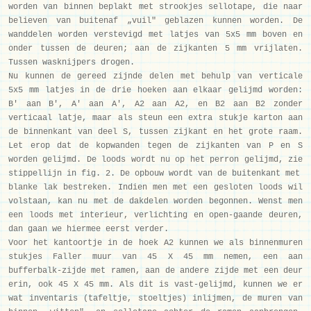
worden van binnen beplakt met strookjes sellotape, die naar
believen van buitenaf „vuil" geblazen kunnen worden. De
wanddelen worden verstevigd met latjes van 5x5 mm boven en
onder tussen de deuren; aan de zijkanten 5 mm vrijlaten.
Tussen wasknijpers drogen.
Nu kunnen de gereed zijnde delen met behulp van verticale
5x5 mm latjes in de drie hoeken aan elkaar gelijmd worden:
B' aan B', A' aan A', A2 aan A2, en B2 aan B2 zonder
verticaal latje, maar als steun een extra stukje karton aan
de binnenkant van deel S, tussen zijkant en het grote raam.
Let erop dat de kopwanden tegen de zijkanten van P en S
worden gelijmd. De loods wordt nu op het perron gelijmd, zie
stippellijn in fig. 2. De opbouw wordt van de buitenkant met
blanke lak bestreken. Indien men met een gesloten loods wil
volstaan, kan nu met de dakdelen worden begonnen. Wenst men
een loods met interieur, verlichting en open-gaande deuren,
dan gaan we hiermee eerst verder.
Voor het kantoortje in de hoek A2 kunnen we als binnenmuren
stukjes Faller muur van 45 X 45 mm nemen, een aan
bufferbalk-zijde met ramen, aan de andere zijde met een deur
erin, ook 45 X 45 mm. Als dit is vast-gelijmd, kunnen we er
wat inventaris (tafeltje, stoeltjes) inlijmen, de muren van