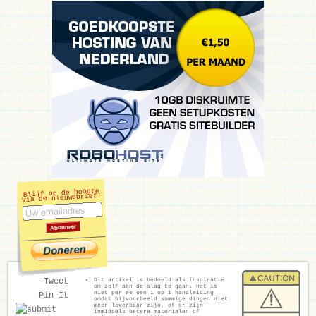
Blijf op de hoogte
via de nieuwsbrief!
Dit artikel is bedoeld als inspiratie
Tweet
om zelf aan de slag te gaan. Het is
niet per se een 1 op 1 handleiding
Pin It
omdat bijvoorbeeld sommige dingen niet
meer leverbaar zijn, of er zijn
inmiddels betere materialen of