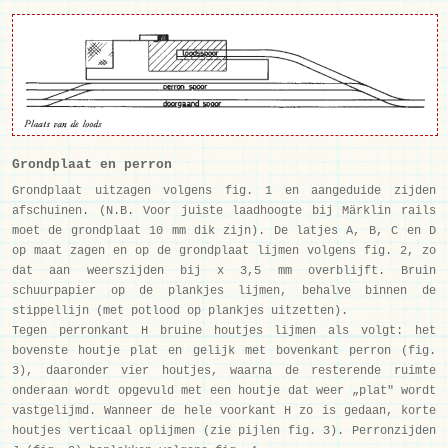
Grondplaat en perron
Grondplaat uitzagen volgens fig. 1 en aangeduide zijden
afschuinen. (N.B. Voor juiste laadhoogte bij Märklin rails
moet de grondplaat 10 mm dik zijn). De latjes A, B, C en D
op maat zagen en op de grondplaat lijmen volgens fig. 2, zo
dat aan weerszijden bij x 3,5 mm overblijft. Bruin
schuurpapier op de plankjes lijmen, behalve binnen de
stippellijn (met potlood op plankjes uitzetten).
Tegen perronkant H bruine houtjes lijmen als volgt: het
bovenste houtje plat en gelijk met bovenkant perron (fig.
3), daaronder vier houtjes, waarna de resterende ruimte
onderaan wordt opgevuld met een houtje dat weer „plat" wordt
vastgelijmd. Wanneer de hele voorkant H zo is gedaan, korte
houtjes verticaal oplijmen (zie pijlen fig. 3). Perronzijden