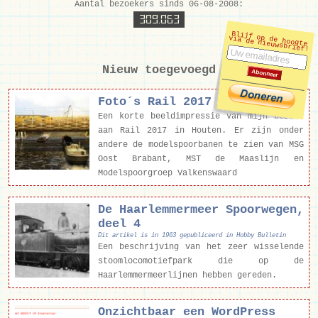
Aantal bezoekers sinds 06-08-2008:
309.063
Blijf op de hoogte
via de nieuwsbrief!
Nieuw toegevoegd
Foto´s Rail 2017
Een korte beeldimpressie van mijn bezoek
aan Rail 2017 in Houten. Er zijn onder
andere de modelspoorbanen te zien van MSG
Oost Brabant, MST de Maaslijn en
Modelspoorgroep Valkenswaard
De Haarlemmermeer Spoorwegen,
deel 4
Dit artikel is in 1963 gepubliceerd in Hobby Bulletin
Een beschrijving van het zeer wisselende
stoomlocomotiefpark die op de
Haarlemmermeerlijnen hebben gereden.
Onzichtbaar een WordPress