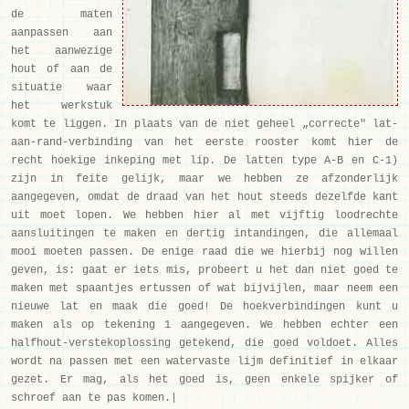
de maten
aanpassen aan
het aanwezige
hout of aan de
situatie waar
het werkstuk
komt te liggen. In plaats van de niet geheel „correcte" lat-
aan-rand-verbinding van het eerste rooster komt hier de
recht hoekige inkeping met lip. De latten type A-B en C-1)
zijn in feite gelijk, maar we hebben ze afzonderlijk
aangegeven, omdat de draad van het hout steeds dezelfde kant
uit moet lopen. We hebben hier al met vijftig loodrechte
aansluitingen te maken en dertig intandingen, die allemaal
mooi moeten passen. De enige raad die we hierbij nog willen
geven, is: gaat er iets mis, probeert u het dan niet goed te
maken met spaantjes ertussen of wat bijvijlen, maar neem een
nieuwe lat en maak die goed! De hoekverbindingen kunt u
maken als op tekening 1 aangegeven. We hebben echter een
halfhout-verstekoplossing getekend, die goed voldoet. Alles
wordt na passen met een watervaste lijm definitief in elkaar
gezet. Er mag, als het goed is, geen enkele spijker of
schroef aan te pas komen.|