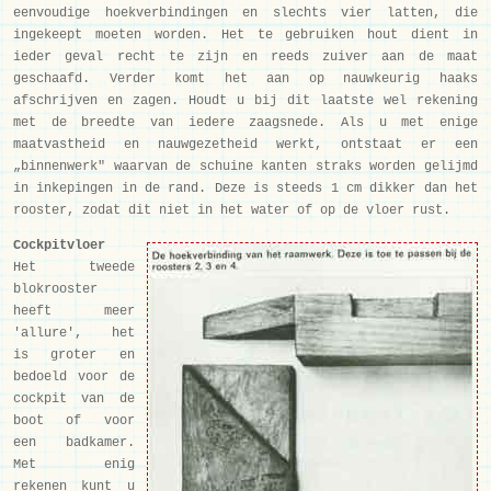
eenvoudige hoekverbindingen en slechts vier latten, die
ingekeept moeten worden. Het te gebruiken hout dient in
ieder geval recht te zijn en reeds zuiver aan de maat
geschaafd. Verder komt het aan op nauwkeurig haaks
afschrijven en zagen. Houdt u bij dit laatste wel rekening
met de breedte van iedere zaagsnede. Als u met enige
maatvastheid en nauwgezetheid werkt, ontstaat er een
„binnenwerk" waarvan de schuine kanten straks worden gelijmd
in inkepingen in de rand. Deze is steeds 1 cm dikker dan het
rooster, zodat dit niet in het water of op de vloer rust.
Cockpitvloer
Het tweede
blokrooster
heeft meer
'allure', het
is groter en
bedoeld voor de
cockpit van de
boot of voor
een badkamer.
Met enig
rekenen kunt u