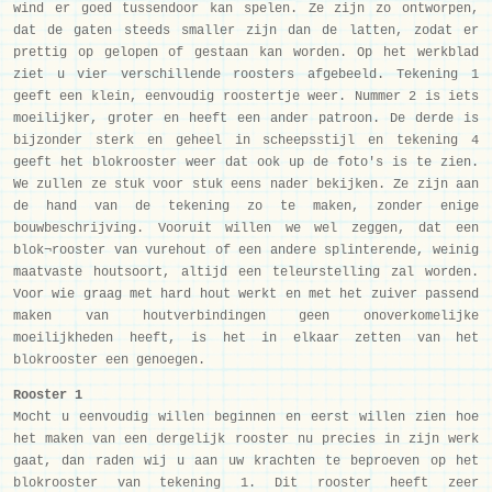
wind er goed tussendoor kan spelen. Ze zijn zo ontworpen,
dat de gaten steeds smaller zijn dan de latten, zodat er
prettig op gelopen of gestaan kan worden. Op het werkblad
ziet u vier verschillende roosters afgebeeld. Tekening 1
geeft een klein, eenvoudig roostertje weer. Nummer 2 is iets
moeilijker, groter en heeft een ander patroon. De derde is
bijzonder sterk en geheel in scheepsstijl en tekening 4
geeft het blokrooster weer dat ook up de foto's is te zien.
We zullen ze stuk voor stuk eens nader bekijken. Ze zijn aan
de hand van de tekening zo te maken, zonder enige
bouwbeschrijving. Vooruit willen we wel zeggen, dat een
blok¬rooster van vurehout of een andere splinterende, weinig
maatvaste houtsoort, altijd een teleurstelling zal worden.
Voor wie graag met hard hout werkt en met het zuiver passend
maken van houtverbindingen geen onoverkomelijke
moeilijkheden heeft, is het in elkaar zetten van het
blokrooster een genoegen.
Rooster 1
Mocht u eenvoudig willen beginnen en eerst willen zien hoe
het maken van een dergelijk rooster nu precies in zijn werk
gaat, dan raden wij u aan uw krachten te beproeven op het
blokrooster van tekening 1. Dit rooster heeft zeer