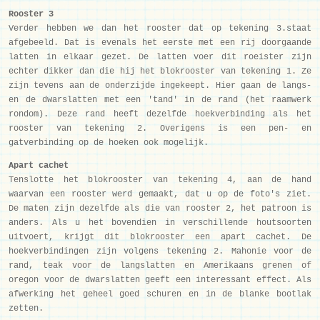
Rooster 3
Verder hebben we dan het rooster dat op tekening 3.staat
afgebeeld. Dat is evenals het eerste met een rij doorgaande
latten in elkaar gezet. De latten voer dit roeister zijn
echter dikker dan die hij het blokrooster van tekening 1. Ze
zijn tevens aan de onderzijde ingekeept. Hier gaan de langs-
en de dwarslatten met een 'tand' in de rand (het raamwerk
rondom). Deze rand heeft dezelfde hoekverbinding als het
rooster van tekening 2. Overigens is een pen- en
gatverbinding op de hoeken ook mogelijk.
Apart cachet
Tenslotte het blokrooster van tekening 4, aan de hand
waarvan een rooster werd gemaakt, dat u op de foto's ziet.
De maten zijn dezelfde als die van rooster 2, het patroon is
anders. Als u het bovendien in verschillende houtsoorten
uitvoert, krijgt dit blokrooster een apart cachet. De
hoekverbindingen zijn volgens tekening 2. Mahonie voor de
rand, teak voor de langslatten en Amerikaans grenen of
oregon voor de dwarslatten geeft een interessant effect. Als
afwerking het geheel goed schuren en in de blanke bootlak
zetten.