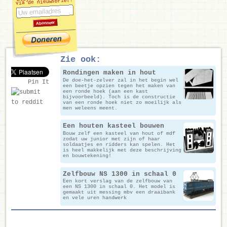
via de nieuwsbrief!
Zie ook:
Rondingen maken in hout
De doe-het-zelver zal in het begin wel
Pin It
een beetje opzien tegen het maken van
een ronde hoek (aan een kast
bijvoorbeeld). Toch is de constructie
van een ronde hoek niet zo moeilijk als
men weleens meent.
Een houten kasteel bouwen
Bouw zelf een kasteel van hout of mdf
zodat uw junior met zijn of haar
soldaatjes en ridders kan spelen. Het
is heel makkelijk met deze beschrijving
en bouwtekening!
Zelfbouw NS 1300 in schaal 0
Een kort verslag van de zelfbouw van
een NS 1300 in schaal 0. Het model is
gemaakt uit messing mbv een draaibank
en vele uren handwerk