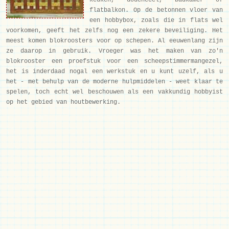
keuken, douchecel, badkamer of
flatbalkon. Op de betonnen vloer van
een hobbybox, zoals die in flats wel
voorkomen, geeft het zelfs nog een zekere beveiliging. Het
meest komen blokroosters voor op schepen. Al eeuwenlang zijn
ze daarop in gebruik. Vroeger was het maken van zo'n
blokrooster een proefstuk voor een scheepstimmermangezel,
het is inderdaad nogal een werkstuk en u kunt uzelf, als u
het - met behulp van de moderne hulpmiddelen - weet klaar te
spelen, toch echt wel beschouwen als een vakkundig hobbyist
op het gebied van houtbewerking.